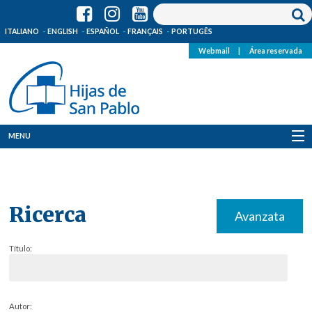
ITALIANO
ENGLISH
ESPAÑOL
FRANÇAIS
PORTUGÊS
Webmail
|
Área reservada
MENU
Quienes Somos
Dónde estamos
Ricerca
Avanzata
Noticias
Título:
Recursos
Media
Autor: