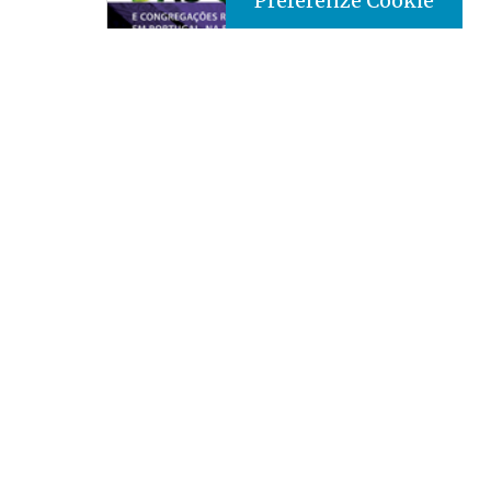
Preferenze Cookie
Tipo prodotto editoriale:
book
Titolo italiano:
Per la storia degli ordini e
congregazioni religiose in Portogallo, in Europa e nel
mondo
Titolo originale:
Para a história das ordens e
congregações religiosas em Portugal, na Europa e no
Mundo
Autori:
J. Eduardo Franco / L. Machado de Abreu