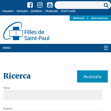
ITALIANO
ENGLISH
ESPAÑOL
FRANÇAIS
PORTUGÊS
Webmail
|
Aire reservee
MENU
Qui Sommes-Nous
Où sommes-nous
Ricerca
Avanzata
News
Titre:
Ressources
Media
Auteur: