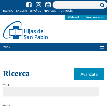
ITALIANO
ENGLISH
ESPAÑOL
FRANÇAIS
PORTUGÊS
Webmail
|
Área reservada
MENU
Quienes Somos
Dónde estamos
Ricerca
Avanzata
Noticias
Título:
Recursos
Media
Autor: