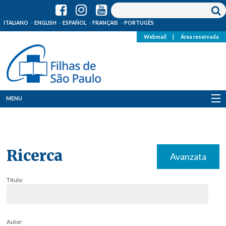
ITALIANO
ENGLISH
ESPAÑOL
FRANÇAIS
PORTUGÊS
Webmail
|
Área reservada
MENU
Quem Somos
Onde Estamos
Ricerca
Avanzata
Notícias
Título:
Recursos
Media
Autor: