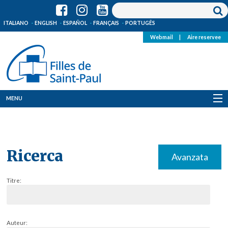
ITALIANO
ENGLISH
ESPAÑOL
FRANÇAIS
PORTUGÊS
Webmail
|
Aire reservee
MENU
Qui Sommes-Nous
Où sommes-nous
Ricerca
Avanzata
News
Titre:
Ressources
Media
Auteur: