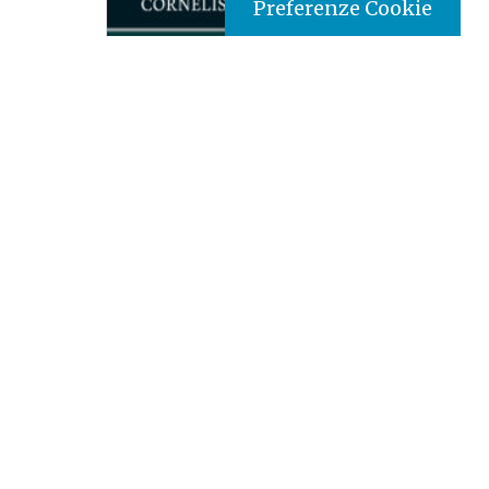
Preferenze Cookie
Tipo prodotto editoriale:
book
Titolo italiano:
Elementi di scienza della religione -
Parte 1: Morfologica
Titolo originale:
Elements of the Science of
Religion
Tradotto da:
Inglês
Autori:
Cornelis Petrus Tiele
Nazione:
Brasile
[Store online]