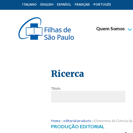
ITALIANO
ENGLISH
ESPAÑOL
FRANÇAIS
PORTUGÊS
Quem Somos
Bem-aventurado T
Venerável Tecla M
Espiritualidade Pa
Ricerca
Missão Paulinas
Lugares de Orige
Título:
Governo Geral
Família Paulina
Home
»
editorial products
»
Elementos da Ciência da 
PRODUÇÃO EDITORIAL