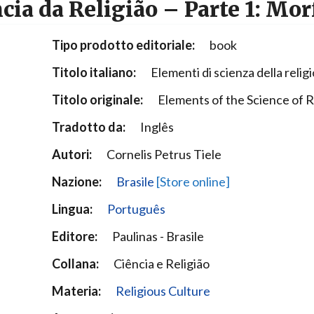
ia da Religião – Parte 1: Mor
Narzole
San Lorenzo di Fossano
Tipo prodotto editoriale:
book
Susa
Titolo italiano:
Elementi di scienza della relig
Titolo originale:
Elements of the Science of R
Tradotto da:
Inglês
Autori:
Cornelis Petrus Tiele
Nazione:
Brasile
[Store online]
Lingua:
Português
Editore:
Paulinas - Brasile
Collana:
Ciência e Religião
Materia:
Religious Culture