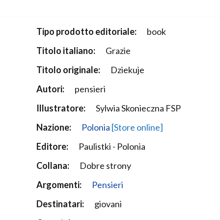
Narzole
San Lorenzo di Fossano
Tipo prodotto editoriale:
book
Susa
Titolo italiano:
Grazie
Titolo originale:
Dziekuje
Autori:
pensieri
Illustratore:
Sylwia Skonieczna FSP
Nazione:
Polonia
[Store online]
Editore:
Paulistki - Polonia
Collana:
Dobre strony
Argomenti:
Pensieri
Destinatari:
giovani