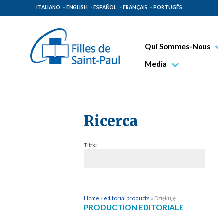
ITALIANO
ENGLISH
ESPAÑOL
FRANÇAIS
PORTUGÊS
Qui Sommes-Nous
Bienheureux Jacques 
Media
Vénérable Tecla Merl
Photo
Spiritualité Paulinienn
Vidéo
Mission Paulinienne
Ricerca
Lieux d’origine
Titre:
Gouvernement Genera
Famille Paulinienne
Home
»
editorial products
»
Dziękuję
PRODUCTION EDITORIALE