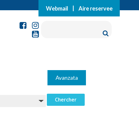
Webmail
|
Aire reservee
Avanzata