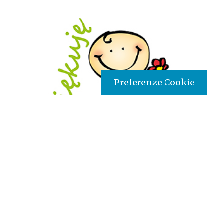
Preferenze Cookie
Tipo prodotto editoriale:
book
Titolo italiano:
Grazie
Titolo originale:
Dziekuje
Autori:
pensieri