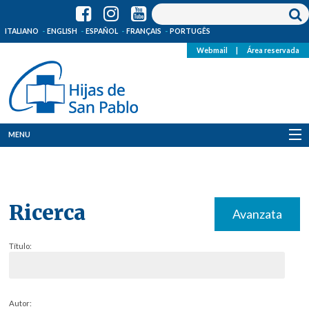
ITALIANO
ENGLISH
ESPAÑOL
FRANÇAIS
PORTUGÊS
Webmail
|
Área reservada
MENU
Quienes Somos
Dónde estamos
Ricerca
Avanzata
Noticias
Título:
Recursos
Media
Autor: