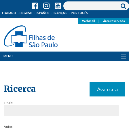
ITALIANO
ENGLISH
ESPAÑOL
FRANÇAIS
PORTUGÊS
Webmail
|
Área reservada
MENU
Quem Somos
Onde Estamos
Ricerca
Avanzata
Notícias
Título:
Recursos
Media
Autor: