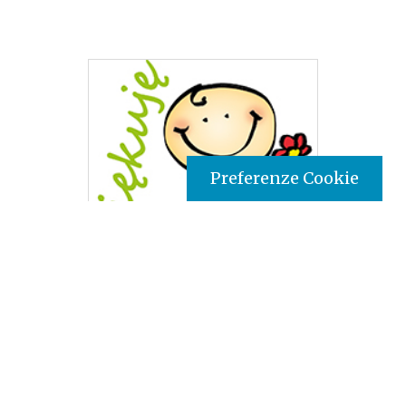
Preferenze Cookie
Tipo prodotto editoriale:
book
Titolo italiano:
Grazie
Titolo originale:
Dziekuje