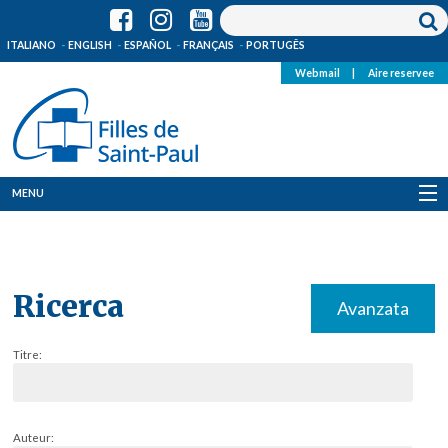
ITALIANO
ENGLISH
ESPAÑOL
FRANÇAIS
PORTUGÊS
Webmail
|
Aire reservee
MENU
Qui Sommes-Nous
Où sommes-nous
Ricerca
Avanzata
News
Titre:
Ressources
Media
Auteur: