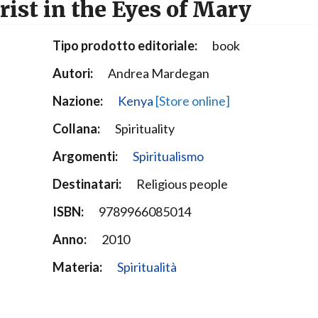
ist in the Eyes of Mary
Narzole
San Lorenzo di Fossano
Tipo prodotto editoriale:
book
Susa
Autori:
Andrea Mardegan
Nazione:
Kenya
[Store online]
Collana:
Spirituality
Argomenti:
Spiritualismo
Destinatari:
Religious people
ISBN:
9789966085014
Anno:
2010
Materia:
Spiritualità