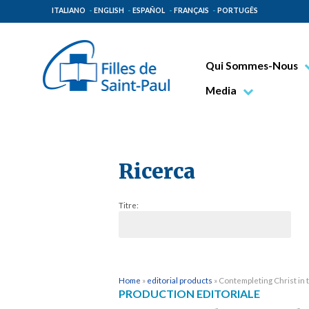
ITALIANO
ENGLISH
ESPAÑOL
FRANÇAIS
PORTUGÊS
Qui Sommes-Nous
Bienheureux Jacques 
Media
Vénérable Tecla Merl
Photo
Spiritualité Paulinienn
Vidéo
Mission Paulinienne
Ricerca
Lieux d’origine
Titre:
Gouvernement Genera
Famille Paulinienne
Home
»
editorial products
»
Contempleting Christ in 
PRODUCTION EDITORIALE