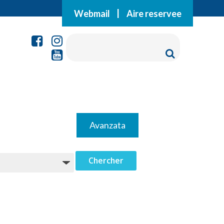
Webmail
|
Aire reservee
Avanzata