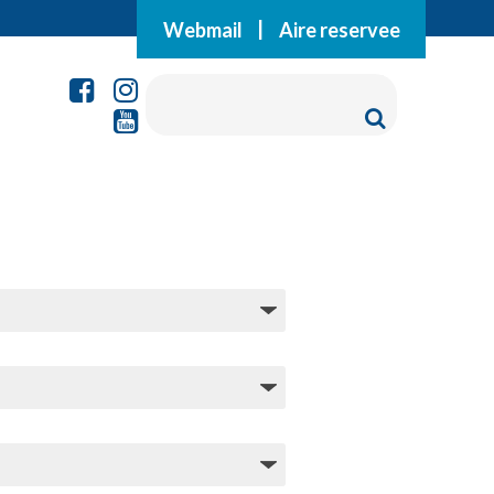
Webmail
|
Aire reservee