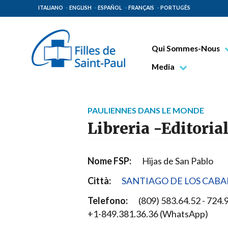
ITALIANO
ENGLISH
ESPAÑOL
FRANÇAIS
PORTUGÊS
Qui Sommes-Nous
Bienheureux Jacques 
Media
Vénérable Tecla Merl
Photo
Spiritualité Paulinienn
Vidéo
PAULIENNES DANS LE MONDE
Mission Paulinienne
Libreria -Editoria
Lieux d’origine
Gouvernement Genera
Nome FSP:
Hijas de San Pablo
Famille Paulinienne
Città:
SANTIAGO DE LOS CABA
Telefono:
(809) 583.64.52 - 724.9
+1-849.381.36.36 (WhatsApp)