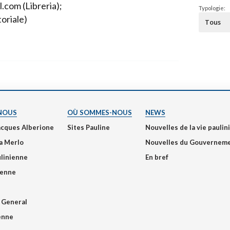
Narzole
.com (Libreria);
Typologie:
oriale)
San Lorenzo di Fossano
Susa
NOUS
OÙ SOMMES-NOUS
NEWS
acques Alberione
Sites Pauline
Nouvelles de la vie pauli
a Merlo
Nouvelles du Gouvernem
ulinienne
En bref
ienne
 General
ienne