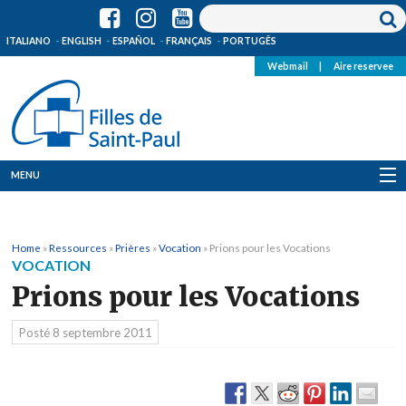
ITALIANO
ENGLISH
ESPAÑOL
FRANÇAIS
PORTUGÊS
Webmail
|
Aire reservee
MENU
Qui Sommes-Nous
Home
»
Ressources
»
Prières
»
Vocation
»
Prions pour les Vocations
Où sommes-nous
VOCATION
Prions pour les Vocations
News
Posté
8 septembre 2011
Ressources
Media