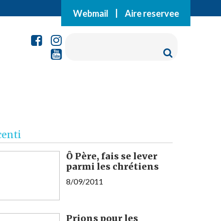
Webmail
|
Aire reservee
centi
Ô Père, fais se lever
parmi les chrétiens
8/09/2011
Prions pour les