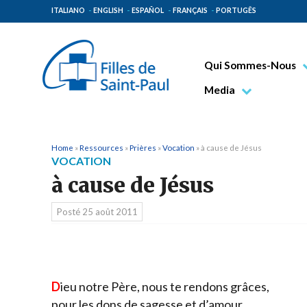
ITALIANO
ENGLISH
ESPAÑOL
FRANÇAIS
PORTUGÊS
Qui Sommes-Nous
Bienheureux Jacques 
Media
Vénérable Tecla Merl
Photo
Spiritualité Paulinienn
Vidéo
Home
»
Ressources
»
Prières
»
Vocation
»
à cause de Jésus
VOCATION
Mission Paulinienne
à cause de Jésus
Lieux d’origine
Posté
25 août 2011
Gouvernement Genera
Famille Paulinienne
D
ieu notre Père, nous te rendons grâces,
pour les dons de sagesse et d’amour