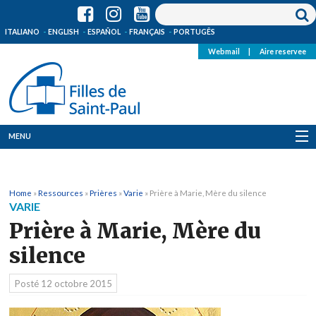
ITALIANO
ENGLISH
ESPAÑOL
FRANÇAIS
PORTUGÊS
Webmail
|
Aire reservee
MENU
Qui Sommes-Nous
Home
»
Ressources
»
Prières
»
Varie
»
Prière à Marie, Mère du silence
Où sommes-nous
VARIE
Prière à Marie, Mère du
News
silence
Ressources
Posté
12 octobre 2015
Media