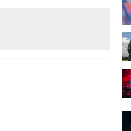
Narzole
San Lorenzo di Fossano
Susa