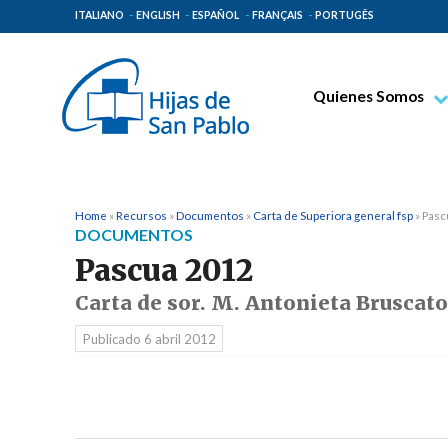
ITALIANO
ENGLISH
ESPAÑOL
FRANÇAIS
PORTUGÊS
Quienes Somos
Beato Santiago Alb
Venerable Tecla Me
Espiritualidad Pauli
Home
»
Recursos
»
Documentos
»
Carta de Superiora general fsp
»
Pasc
DOCUMENTOS
Misión Paulina
Pascua 2012
Lugares de Origen
Carta de sor. M. Antonieta Bruscato
Gobierno General
Publicado
6 abril 2012
Familia Paulina