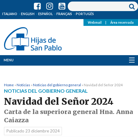
ITALIANO
ENGLISH
ESPAÑOL
FRANÇAIS
PORTUGÊS
Webmail
|
Área reservada
MENU
Quienes Somos
Home
»
Noticias
»
Noticias del gobierno general
»
Navidad del Señor 2024
Dónde estamos
NOTICIAS DEL GOBIERNO GENERAL
Navidad del Señor 2024
Noticias
Carta de la superiora general Hna. Anna
Recursos
Caiazza
Publicado
23 diciembre 2024
Media