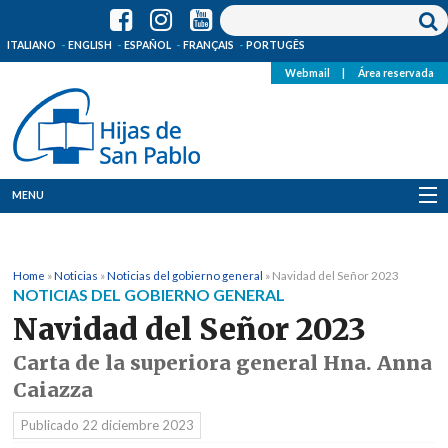
ITALIANO
ENGLISH
ESPAÑOL
FRANÇAIS
PORTUGÊS
Webmail
|
Área reservada
MENU
Quienes Somos
Home
»
Noticias
»
Noticias del gobierno general
»
Navidad del Señor 2023
Dónde estamos
NOTICIAS DEL GOBIERNO GENERAL
Navidad del Señor 2023
Noticias
Carta de la superiora general Hna. Anna
Recursos
Caiazza
Publicado
22 diciembre 2023
Media