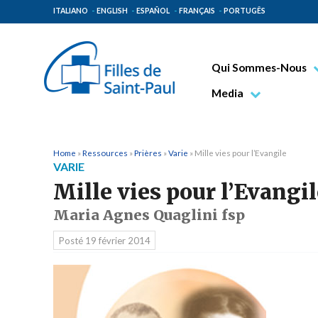
ITALIANO
ENGLISH
ESPAÑOL
FRANÇAIS
PORTUGÊS
Qui Sommes-Nous
Bienheureux Jacques 
Media
Vénérable Tecla Merl
Photo
Spiritualité Paulinienn
Vidéo
Home
»
Ressources
»
Prières
»
Varie
»
Mille vies pour l’Evangile
VARIE
Mission Paulinienne
Mille vies pour l’Evangi
Lieux d’origine
Maria Agnes Quaglini fsp
Gouvernement Genera
Posté
19 février 2014
Famille Paulinienne