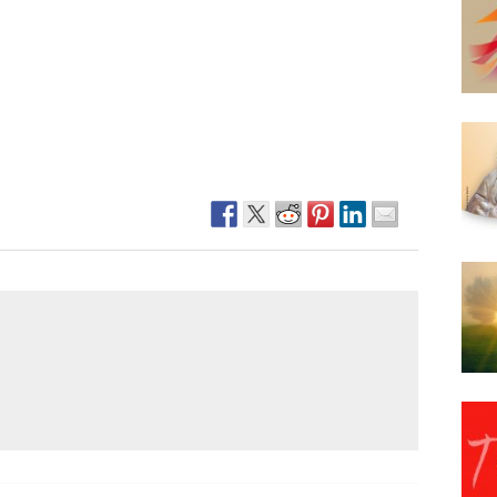
Narzole
San Lorenzo di Fossano
Susa