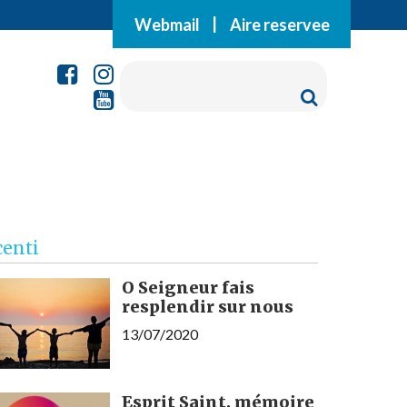
Webmail
|
Aire reservee
centi
O Seigneur fais
resplendir sur nous
13/07/2020
Esprit Saint, mémoire