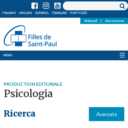
ITALIANO
ENGLISH
ESPAÑOL
FRANÇAIS
PORTUGÊS
Webmail
|
Aire reservee
MENU
Qui Sommes-Nous
Où sommes-nous
PRODUCTION EDITORIALE
Psicologia
News
Ressources
Ricerca
Avanzata
Media