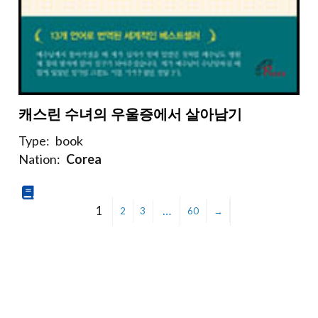
캐스린 수녀의 우울증에서 살아남기
Type:
book
Nation:
Corea
1
…
2
3
60
→