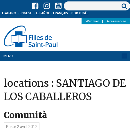
ITALIANO
ENGLISH
ESPAÑOL
FRANÇAIS
PORTUGÊS
Webmail
|
Aire reservee
MENU
Qui Sommes-Nous
locations :
SANTIAGO DE
Où sommes-nous
LOS CABALLEROS
News
Ressources
Comunità
Media
Posté
2 avril 2012