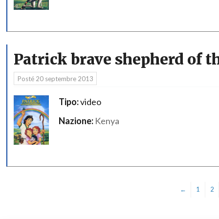
Patrick brave shepherd of t
Posté
20 septembre 2013
Tipo:
video
Nazione:
Kenya
←
1
2