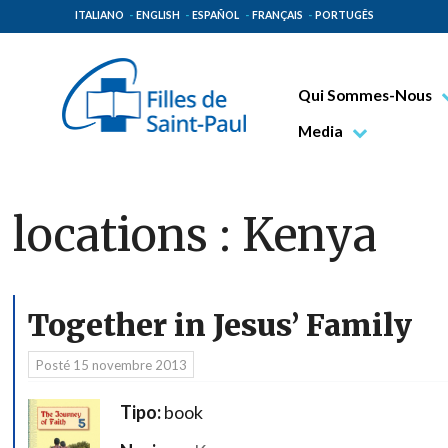
ITALIANO
ENGLISH
ESPAÑOL
FRANÇAIS
PORTUGÊS
Qui Sommes-Nous
Bienheureux Jacques 
Media
Vénérable Tecla Merl
Photo
Spiritualité Paulinienn
Vidéo
locations :
Kenya
Mission Paulinienne
Lieux d’origine
Gouvernement Genera
Together in Jesus’ Family
Famille Paulinienne
Posté
15 novembre 2013
Tipo:
book