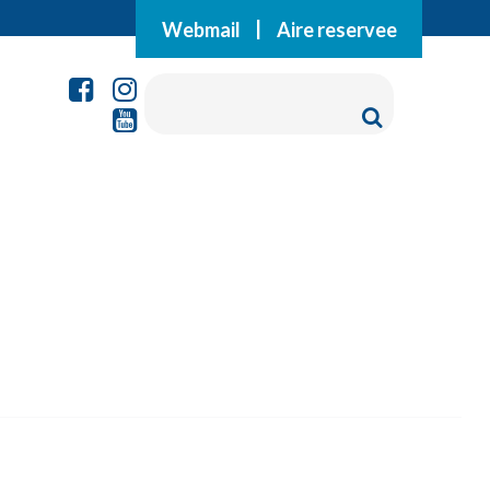
Webmail
|
Aire reservee