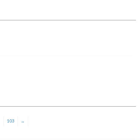
2
103
→