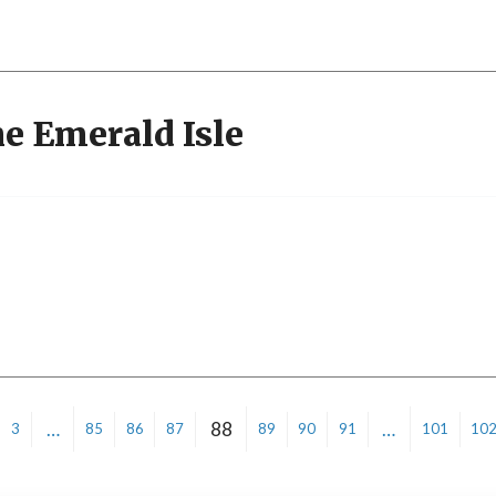
he Emerald Isle
…
88
…
3
85
86
87
89
90
91
101
10