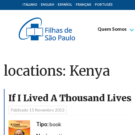
ITALIANO
ENGLISH
ESPAÑOL
FRANÇAIS
PORTUGÊS
Quem Somos
Bem-aventurado T
Venerável Tecla M
Espiritualidade Pa
locations:
Kenya
Missão Paulinas
Lugares de Orige
Governo Geral
If I Lived A Thousand Lives
Família Paulina
Públicado
15 Novembro 2013
Tipo:
book