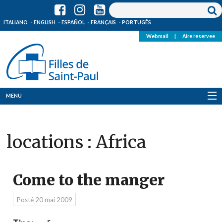
ITALIANO
ENGLISH
ESPAÑOL
FRANÇAIS
PORTUGÊS
Webmail
|
Aire reservee
MENU
Qui Sommes-Nous
locations :
Africa
Où sommes-nous
News
Come to the manger
Ressources
Posté
20 mai 2009
Media