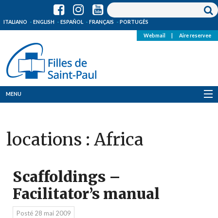
ITALIANO
ENGLISH
ESPAÑOL
FRANÇAIS
PORTUGÊS
Webmail
|
Aire reservee
MENU
Qui Sommes-Nous
locations :
Africa
Où sommes-nous
News
Scaffoldings –
Ressources
Facilitator’s manual
Media
Posté
28 mai 2009