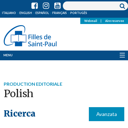
ITALIANO
ENGLISH
ESPAÑOL
FRANÇAIS
PORTUGÊS
Webmail
|
Aire reservee
MENU
Qui Sommes-Nous
Où sommes-nous
PRODUCTION EDITORIALE
Polish
News
Ressources
Ricerca
Avanzata
Media