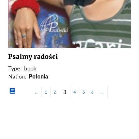
Psalmy radości
Type:
book
Nation:
Polonia
3
←
1
2
4
5
6
→