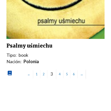
Psalmy uśmiechu
Tipo:
book
Nación:
Polonia
3
←
1
2
4
5
6
→