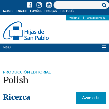
ITALIANO
ENGLISH
ESPAÑOL
FRANÇAIS
PORTUGÊS
Webmail
|
Área reservada
MENU
Quienes Somos
Dónde estamos
PRODUCCIÓN EDITORIAL
Polish
Noticias
Recursos
Ricerca
Avanzata
Media