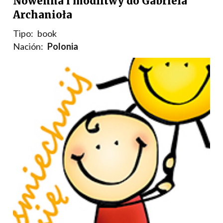
Nowenna i modlitwy do Gabriela
Archanioła
Tipo:
book
Nación:
Polonia