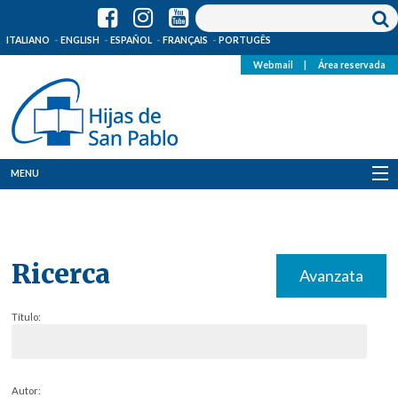
ITALIANO
ENGLISH
ESPAÑOL
FRANÇAIS
PORTUGÊS
Webmail
|
Área reservada
MENU
Quienes Somos
Dónde estamos
Ricerca
Avanzata
Noticias
Título:
Recursos
Media
Autor: