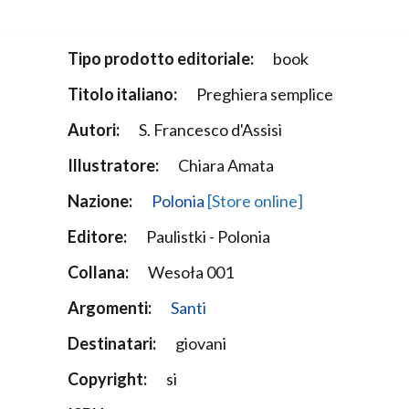
Narzole
San Lorenzo di Fossano
Tipo prodotto editoriale:
book
Susa
Titolo italiano:
Preghiera semplice
Autori:
S. Francesco d'Assisi
Illustratore:
Chiara Amata
Nazione:
Polonia
[Store online]
Editore:
Paulistki - Polonia
Collana:
Wesoła 001
Argomenti:
Santi
Destinatari:
giovani
Copyright:
si