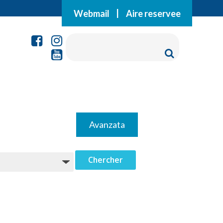
Webmail
|
Aire reservee
Avanzata