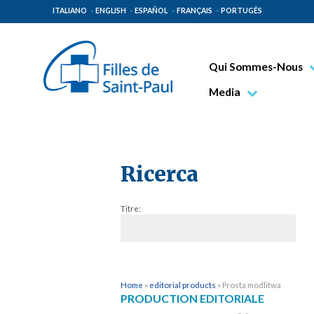
ITALIANO
ENGLISH
ESPAÑOL
FRANÇAIS
PORTUGÊS
Qui Sommes-Nous
Bienheureux Jacques 
Media
Vénérable Tecla Merl
Photo
Spiritualité Paulinienn
Vidéo
Mission Paulinienne
Ricerca
Lieux d’origine
Titre:
Gouvernement Genera
Famille Paulinienne
Home
»
editorial products
»
Prosta modlitwa
PRODUCTION EDITORIALE