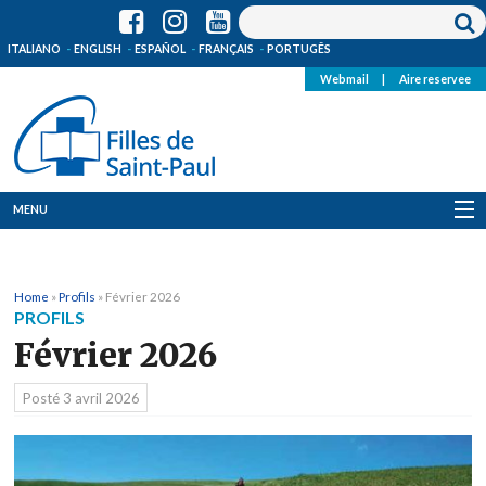
ITALIANO
ENGLISH
ESPAÑOL
FRANÇAIS
PORTUGÊS
Webmail
|
Aire reservee
MENU
Qui Sommes-Nous
Home
»
Profils
»
Février 2026
Où sommes-nous
PROFILS
Février 2026
News
Posté
3 avril 2026
Ressources
Media