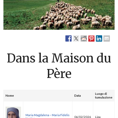
Dans la Maison du
Père
Luogo di
Nome
Data
tumulazione
Maria Magdalena – Maria Fidelis
06/02/2026
Lipa