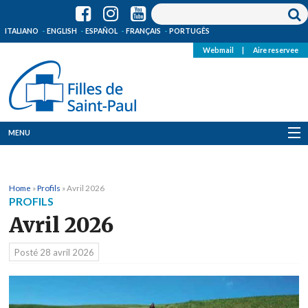
ITALIANO
ENGLISH
ESPAÑOL
FRANÇAIS
PORTUGÊS
Webmail
|
Aire reservee
MENU
Qui Sommes-Nous
Home
»
Profils
»
Avril 2026
Où sommes-nous
PROFILS
Avril 2026
News
Posté
28 avril 2026
Ressources
Media