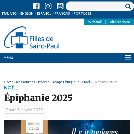
ITALIANO
ENGLISH
ESPAÑOL
FRANÇAIS
PORTUGÊS
Webmail
|
Aire reservee
MENU
Qui Sommes-Nous
Home
»
Ressources
»
Prières
»
Temps Liturgique
»
Noël
»
Épiphanie 2025
Où sommes-nous
NOËL
Épiphanie 2025
News
Posté
3 janvier 2025
Ressources
Media