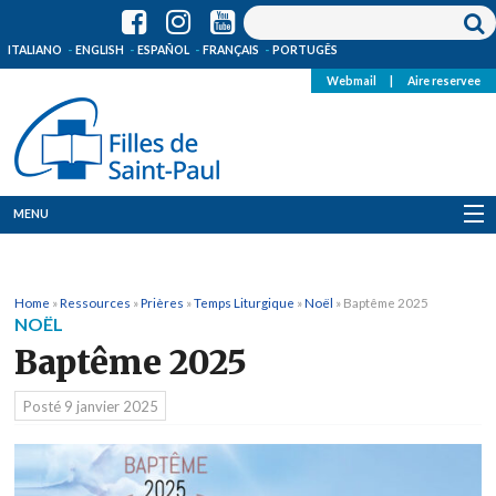
ITALIANO
ENGLISH
ESPAÑOL
FRANÇAIS
PORTUGÊS
Webmail
|
Aire reservee
MENU
Qui Sommes-Nous
Home
»
Ressources
»
Prières
»
Temps Liturgique
»
Noël
»
Baptême 2025
Où sommes-nous
NOËL
Baptême 2025
News
Posté
9 janvier 2025
Ressources
Media