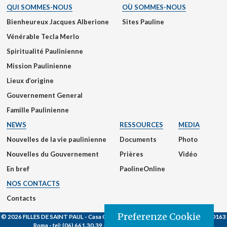
QUI SOMMES-NOUS
OÙ SOMMES-NOUS
Bienheureux Jacques Alberione
Sites Pauline
Vénérable Tecla Merlo
Spiritualité Paulinienne
Mission Paulinienne
Lieux d’origine
Gouvernement General
Famille Paulinienne
NEWS
RESSOURCES
MEDIA
Nouvelles de la vie paulinienne
Documents
Photo
Nouvelles du Gouvernement
Prières
Vidéo
En bref
PaolineOnline
NOS CONTACTS
Contacts
Preferenze Cookie
© 2026 FILLES DE SAINT PAUL
- Casa Generalizia - Via S. Giovanni Eudes, 25, 00163
Roma -
tel:
(06) 661.30.39 -
email:
fsp@paoline.org |
Privacy