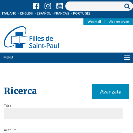
ITALIANO
ENGLISH
ESPAÑOL
FRANÇAIS
PORTUGÊS
Webmail
|
Aire reservee
MENU
Qui Sommes-Nous
Où sommes-nous
Ricerca
Avanzata
News
Titre:
Ressources
Media
Auteur: