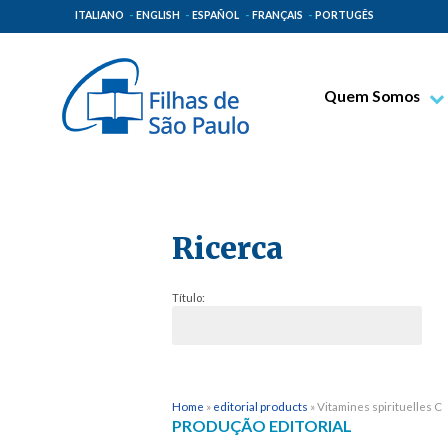
ITALIANO
ENGLISH
ESPAÑOL
FRANÇAIS
PORTUGÊS
Quem Somos
Bem-aventurado T
Venerável Tecla M
Espiritualidade Pa
Ricerca
Missão Paulinas
Lugares de Orige
Título:
Governo Geral
Família Paulina
Home
»
editorial products
»
Vitamines spirituelles C
PRODUÇÃO EDITORIAL