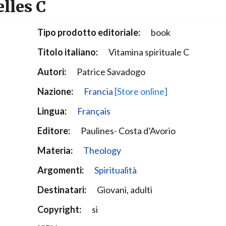
lles C
Narzole
San Lorenzo di Fossano
Tipo prodotto editoriale:
book
Susa
Titolo italiano:
Vitamina spirituale C
Autori:
Patrice Savadogo
Nazione:
Francia
[Store online]
Lingua:
Français
Editore:
Paulines- Costa d’Avorio
Materia:
Theology
Argomenti:
Spiritualità
Destinatari:
Giovani, adulti
Copyright:
si