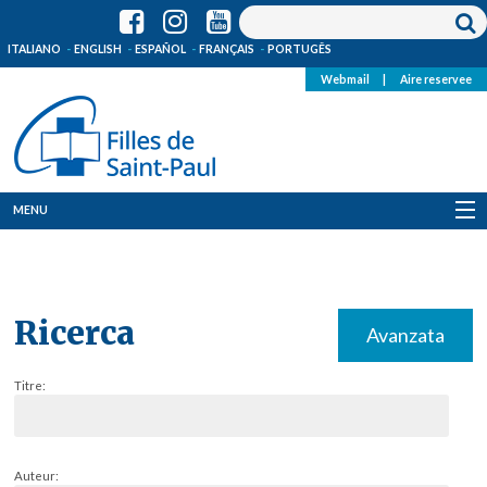
ITALIANO
ENGLISH
ESPAÑOL
FRANÇAIS
PORTUGÊS
Webmail
|
Aire reservee
MENU
Qui Sommes-Nous
Où sommes-nous
Ricerca
Avanzata
News
Titre:
Ressources
Media
Auteur: