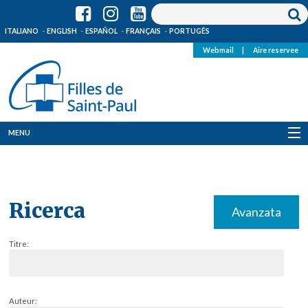
ITALIANO
ENGLISH
ESPAÑOL
FRANÇAIS
PORTUGÊS
Webmail
|
Aire reservee
MENU
Qui Sommes-Nous
Où sommes-nous
Ricerca
Avanzata
News
Titre:
Ressources
Media
Auteur: