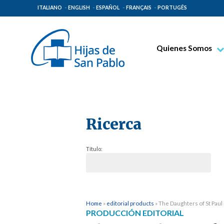
ITALIANO
ENGLISH
ESPAÑOL
FRANÇAIS
PORTUGÊS
Quienes Somos
Beato Santiago Alb
Venerable Tecla Me
Espiritualidad Pauli
Ricerca
Misión Paulina
Lugares de Origen
Título:
Gobierno General
Familia Paulina
Home
»
editorial products
»
The Daughters of St Paul 
PRODUCCIÓN EDITORIAL