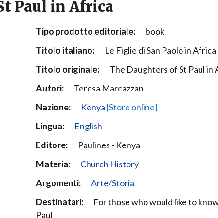
t Paul in Africa
Narzole
San Lorenzo di Fossano
Tipo prodotto editoriale:
book
Susa
Titolo italiano:
Le Figlie di San Paolo in Africa
Titolo originale:
The Daughters of St Paul in 
Autori:
Teresa Marcazzan
Nazione:
Kenya
[Store online]
Lingua:
English
Editore:
Paulines - Kenya
Materia:
Church History
Argomenti:
Arte/Storia
Destinatari:
For those who would like to know
Paul