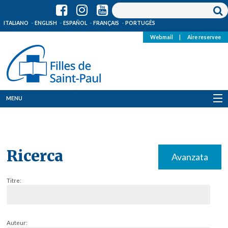
ITALIANO
ENGLISH
ESPAÑOL
FRANÇAIS
PORTUGÊS
Webmail
|
Aire reservee
MENU
Qui Sommes-Nous
Où sommes-nous
Ricerca
Avanzata
News
Titre:
Ressources
Media
Auteur: