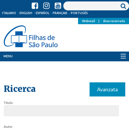
ITALIANO
ENGLISH
ESPAÑOL
FRANÇAIS
PORTUGÊS
Webmail
|
Área reservada
MENU
Quem Somos
Onde Estamos
Ricerca
Avanzata
Notícias
Título:
Recursos
Media
Autor: