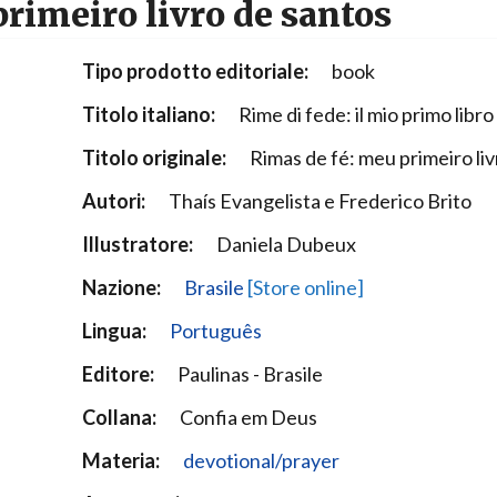
rimeiro livro de santos
Narzole
San Lorenzo di Fossano
Tipo prodotto editoriale:
book
Susa
Titolo italiano:
Rime di fede: il mio primo libro 
Titolo originale:
Rimas de fé: meu primeiro li
Autori:
Thaís Evangelista e Frederico Brito
Illustratore:
Daniela Dubeux
Nazione:
Brasile
[Store online]
Lingua:
Português
Editore:
Paulinas - Brasile
Collana:
Confia em Deus
Materia:
devotional/prayer