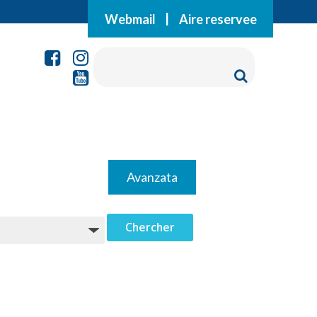
Webmail
|
Aire reservee
Avanzata