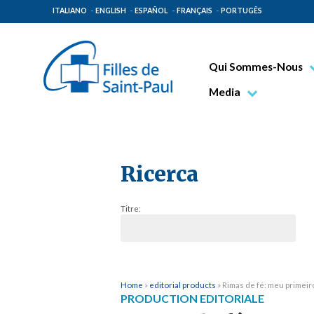
ITALIANO
ENGLISH
ESPAÑOL
FRANÇAIS
PORTUGÊS
Qui Sommes-Nous
Bienheureux Jacques 
Media
Vénérable Tecla Merl
Photo
Spiritualité Paulinienn
Vidéo
Mission Paulinienne
Ricerca
Lieux d’origine
Titre:
Gouvernement Genera
Famille Paulinienne
Home
»
editorial products
»
Rimas de fé: meu primeiro
PRODUCTION EDITORIALE