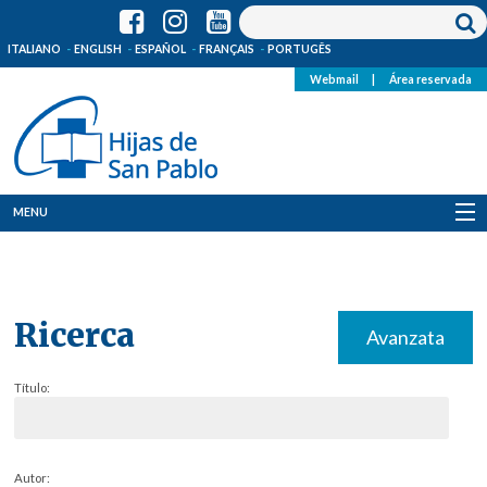
ITALIANO
ENGLISH
ESPAÑOL
FRANÇAIS
PORTUGÊS
Webmail
|
Área reservada
MENU
Quienes Somos
Dónde estamos
Ricerca
Avanzata
Noticias
Título:
Recursos
Media
Autor: