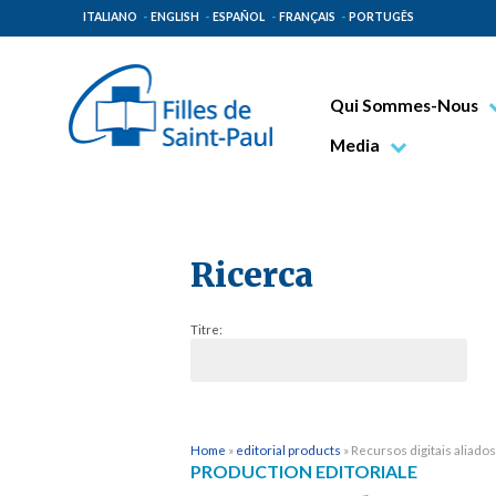
ITALIANO
ENGLISH
ESPAÑOL
FRANÇAIS
PORTUGÊS
Qui Sommes-Nous
Bienheureux Jacques 
Media
Vénérable Tecla Merl
Photo
Spiritualité Paulinienn
Vidéo
Mission Paulinienne
Ricerca
Lieux d’origine
Titre:
Gouvernement Genera
Famille Paulinienne
Home
»
editorial products
»
Recursos digitais aliados 
PRODUCTION EDITORIALE