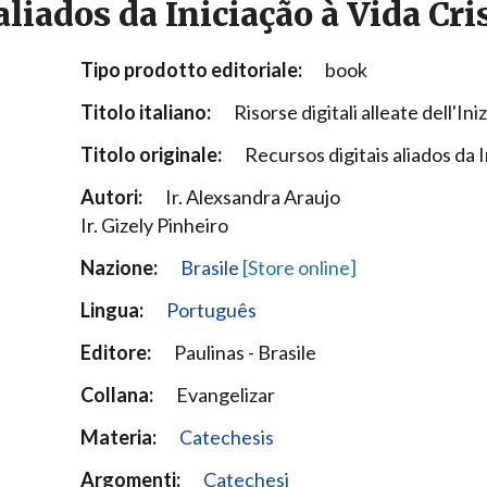
aliados da Iniciação à Vida Cri
Narzole
San Lorenzo di Fossano
Tipo prodotto editoriale:
book
Susa
Titolo italiano:
Risorse digitali alleate dell'Ini
Titolo originale:
Recursos digitais aliados da I
Autori:
Ir. Alexsandra Araujo
Ir. Gizely Pinheiro
Nazione:
Brasile
[Store online]
Lingua:
Português
Editore:
Paulinas - Brasile
Collana:
Evangelizar
Materia:
Catechesis
Argomenti:
Catechesi