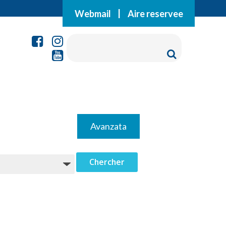
Webmail
|
Aire reservee
Avanzata