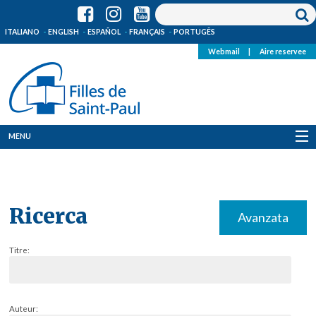
ITALIANO
ENGLISH
ESPAÑOL
FRANÇAIS
PORTUGÊS
Webmail
|
Aire reservee
MENU
Qui Sommes-Nous
Où sommes-nous
Ricerca
Avanzata
News
Titre:
Ressources
Media
Auteur: