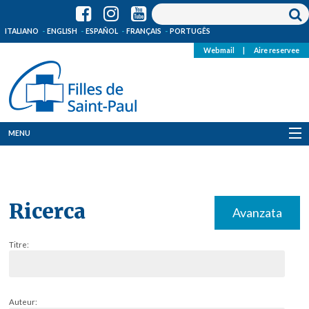
ITALIANO
ENGLISH
ESPAÑOL
FRANÇAIS
PORTUGÊS
Webmail
|
Aire reservee
MENU
Qui Sommes-Nous
Où sommes-nous
Ricerca
Avanzata
News
Titre:
Ressources
Media
Auteur: