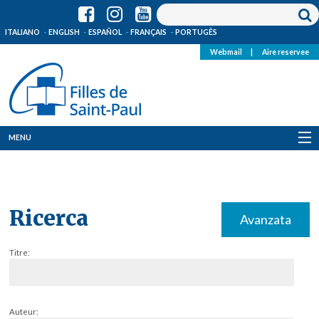
ITALIANO
ENGLISH
ESPAÑOL
FRANÇAIS
PORTUGÊS
Webmail
|
Aire reservee
MENU
Qui Sommes-Nous
Où sommes-nous
Ricerca
Avanzata
News
Titre:
Ressources
Media
Auteur: