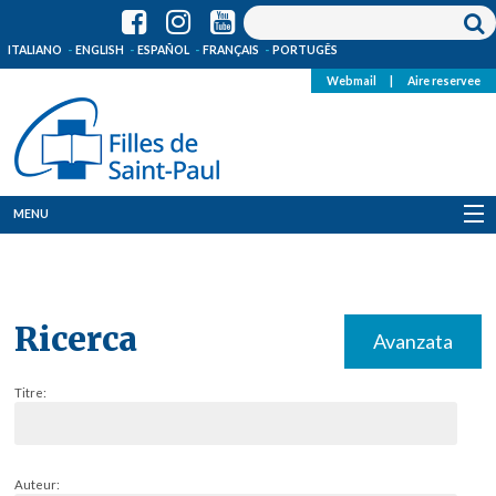
ITALIANO
ENGLISH
ESPAÑOL
FRANÇAIS
PORTUGÊS
Webmail
|
Aire reservee
MENU
Qui Sommes-Nous
Où sommes-nous
Ricerca
Avanzata
News
Titre:
Ressources
Media
Auteur: