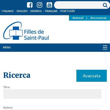
ITALIANO
ENGLISH
ESPAÑOL
FRANÇAIS
PORTUGÊS
Webmail
|
Aire reservee
MENU
Qui Sommes-Nous
Où sommes-nous
Ricerca
Avanzata
News
Titre:
Ressources
Media
Auteur: