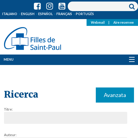
ITALIANO
ENGLISH
ESPAÑOL
FRANÇAIS
PORTUGÊS
Webmail
|
Aire reservee
MENU
Qui Sommes-Nous
Où sommes-nous
Ricerca
Avanzata
News
Titre:
Ressources
Media
Auteur: