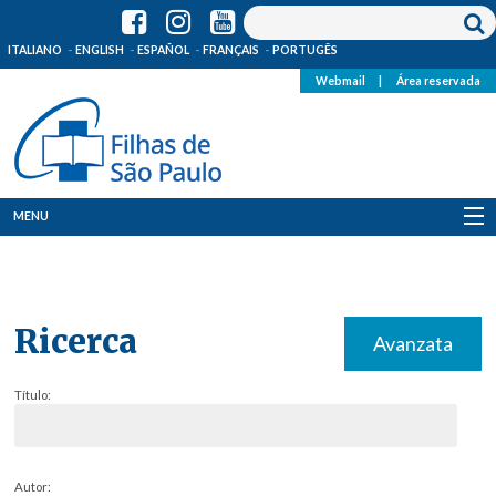
ITALIANO
ENGLISH
ESPAÑOL
FRANÇAIS
PORTUGÊS
Webmail
|
Área reservada
MENU
Quem Somos
Onde Estamos
Ricerca
Avanzata
Notícias
Título:
Recursos
Media
Autor: